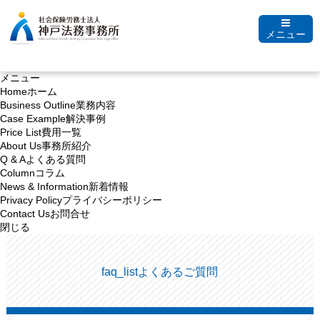
メニュー
メニュー
Home
ホーム
Business Outline
業務内容
Case Example
解決事例
Price List
費用一覧
About Us
事務所紹介
Q & A
よくある質問
Column
コラム
News & Information
新着情報
Privacy Policy
プライバシーポリシー
Contact Us
お問合せ
閉じる
faq_list
よくあるご質問