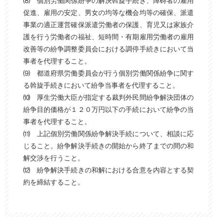
⑻ 個別労働関係紛争の解決斡旋手続き、障碍者の雇用
促進、雇用の安定、男女の均等な機会均等の確保、派遣
事業の適正運営確保派遣労働者の保護、育児又は家族介
護を行う労働者の福祉、短時間・有期雇用労働者の雇用
改善等の紛争調整委員会における調停手続きにおいて当
事者を代理すること。
⑼ 都道府県労働委員会が行う個別労働関係紛争に関す
る斡旋手続きにおいて紛争当事者を代理すること。
⑽ 厚生労働大臣が指定する裁判外民間紛争解決団体の
紛争目的価格が１２０万円以下の手続において紛争の当
事者を代理すること。
⑾ 上記個別労働関係紛争解決手続について、相談に応
じること。紛争解決手続きの開始から終了までの間の和
解交渉を行うこと。
⑿ 紛争解決手続きの和解における合意を内容とする契
約を締結すること。