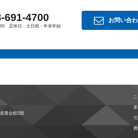
-691-4700
お問い合わ
7:00 定休日：土日祝・年末年始
ニ
業
ズ産業会館2階
労
費