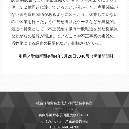
調整助成金などの不正受給が、令和３年末までに２６１
件、３２億円超に達していることが分かった。雇用関係が
ない者を雇用関係があるように装ったり、休業していない
のに休業を行ったように見せ掛けたケースなどが典型的。
最近の特徴として、不正受給を扱う一般報道を見た従業員
などからの通報が増加していることや不正事案の複雑化・
巧妙化による調査の長期化などが指摘されている。
引用／労働新聞令和4年3月28日3346号（労働新聞社）
社会保険労務士法人 神戸法務事務所
〒653-0037
兵庫県神戸市長田区大橋町3-1-13
ケミカルシューズ産業会館2階
TEL.078-691-4700